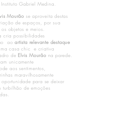
Instituto Gabriel Medina.
lvis Mourão
se aproveita destas
riação de espaços, por sua
 os objetos e meios.
 cria possibilidades
dão ao
artista relevante destaque
ma casa chic e criativa
adro de
Elvis Mourão
na parede.
tam unicamente
de aos sentimentos,
urinhas maravilhosamente
 oportunidade para se deixar
m turbilhão de emoções
adas.