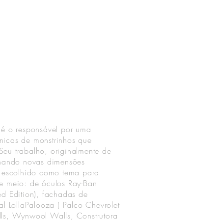
 é o responsável por uma
nicas de monstrinhos que
eu trabalho, originalmente de
nhando novas dimensões
o escolhido como tema para
e meio: de óculos Ray-Ban
ed Edition), fachadas de
al LollaPalooza ( Palco Chevrolet
lls, Wynwool Walls, Construtora