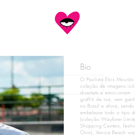
Bio
O Paulista Elvis Mourão
coleção de imagens icô
divertem
e emocionam. S
graffiti de rua, vem ga
no Brasil e afora, send
embelezar todo o tipo d
(coleção Wayfarer Limit
Shopping Centers, festiv
Onix), Venice Beach wa