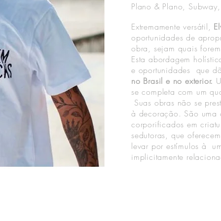
Plano & Plano,
Subway, 
Extremamente versátil,
E
oportunidades de aprop
obra, sejam quais forem
Esta abordagem holística
e oportunidades que 
no Brasil e no exterior.
U
se completa com um qu
Suas obras não se pres
à decoração. São uma o
corporificados em criat
sedutoras, que oferecem
levar por estímulos à u
implicitamente relacion